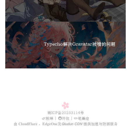
Typecho解决Gravatar被墙的问题
萌ICP备20233114号
🌿揪蝉
|
🚇开往
|
✏️笔墨迹
由
𝐂𝐥𝐨𝐮𝐝𝐅𝐥𝐚𝐫𝐞
、
𝐄𝐝𝐠𝐞𝐎𝐧𝐞
及
𝙌𝙞𝙪𝙙𝙪𝙣 𝘾𝘿𝙉
提供加速与防御服务