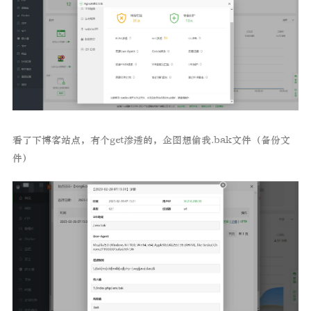
看了下博客站点，有个get渗透的，企图想偷我.bak文件（备份文
件）