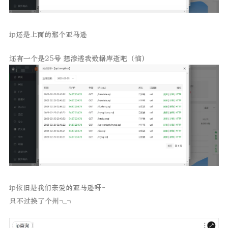
ip还是上面的那个亚马逊
还有一个是25号 想渗透我数据库逝吧（恼）
ip依旧是我们亲爱的亚马逊呀~
只不过换了个州¬_¬