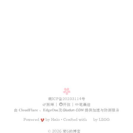
萌ICP备20233114号
🌿揪蝉
|
🚇开往
|
✏️笔墨迹
由
𝐂𝐥𝐨𝐮𝐝𝐅𝐥𝐚𝐫𝐞
、
𝐄𝐝𝐠𝐞𝐎𝐧𝐞
及
𝙌𝙞𝙪𝙙𝙪𝙣 𝘾𝘿𝙉
提供加速与防御服务
Powered
by
Halo
Crafted with
by
LIlGG
•
© 2026 荣6的博客