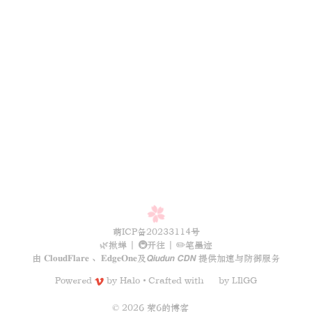
萌ICP备20233114号
🌿揪蝉
|
🚇开往
|
✏️笔墨迹
由
𝐂𝐥𝐨𝐮𝐝𝐅𝐥𝐚𝐫𝐞
、
𝐄𝐝𝐠𝐞𝐎𝐧𝐞
及
𝙌𝙞𝙪𝙙𝙪𝙣 𝘾𝘿𝙉
提供加速与防御服务
Powered
by
Halo
Crafted with
by
LIlGG
•
© 2026 荣6的博客