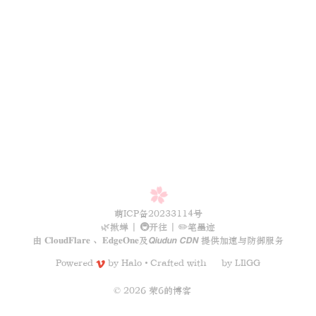
萌ICP备20233114号
🌿揪蝉
|
🚇开往
|
✏️笔墨迹
由
𝐂𝐥𝐨𝐮𝐝𝐅𝐥𝐚𝐫𝐞
、
𝐄𝐝𝐠𝐞𝐎𝐧𝐞
及
𝙌𝙞𝙪𝙙𝙪𝙣 𝘾𝘿𝙉
提供加速与防御服务
Powered
by
Halo
Crafted with
by
LIlGG
•
© 2026 荣6的博客