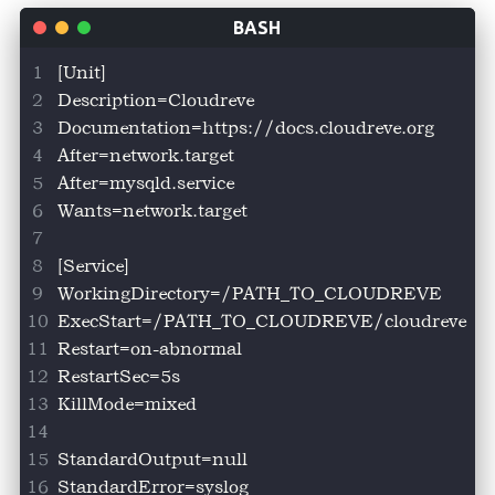
[Unit]
Description=Cloudreve
Documentation=https://docs.cloudreve.org
After=network.target
After=mysqld.service
Wants=network.target
[Service]
WorkingDirectory=/PATH_TO_CLOUDREVE
ExecStart=/PATH_TO_CLOUDREVE/cloudreve
Restart=on-abnormal
RestartSec=5s
KillMode=mixed
StandardOutput=null
StandardError=syslog