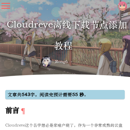
Cloudreve离线下载节点添加
教程
Rong6
文章共
543
字，阅读完预计需要
55 秒
。
前言
Cloudreve这个名字想必是家喻户晓了，作为一个非常成熟的云盘