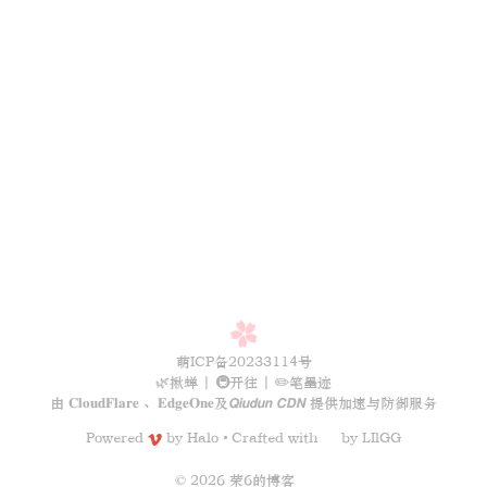
萌ICP备20233114号
🌿揪蝉
|
🚇开往
|
✏️笔墨迹
由
𝐂𝐥𝐨𝐮𝐝𝐅𝐥𝐚𝐫𝐞
、
𝐄𝐝𝐠𝐞𝐎𝐧𝐞
及
𝙌𝙞𝙪𝙙𝙪𝙣 𝘾𝘿𝙉
提供加速与防御服务
Powered
by
Halo
Crafted with
by
LIlGG
•
© 2026 荣6的博客